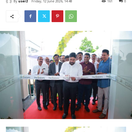
By
user2
Friday, 12 June 2026, 14:48
161
0