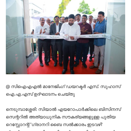
@ സിഐഎഎൽ മാനേജിംഗ് ഡയറക്ടർ എസ്. സുഹാസ്
ഐ.എ.എസ് ഉദ്ഘാടനം ചെയ്തു
നെടുമ്പാശ്ശേരി: സിയാൽ എയറോപാർക്കിലെ ബിസിനസ്
സെന്ററിൽ അത്യാധുനിക സൗകര്യങ്ങളുള്ള പുതിയ
റെസ്റ്റോറന്റ് ‘ഗ്രാനറി ബൈ സൽക്കാരം ഇടവഴി’