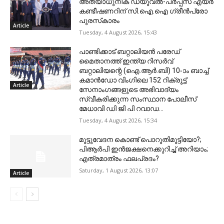
അത്യാധുനിക ഡ്യുവൽ-പർപ്പസ് എയർ
കണ്ടീഷണറിന് സി.ഐ.ഐ ഗ്രീൻപ്രോ
പുരസ്‌കാരം
Article
Tuesday, 4 August 2026, 15:43
പാണ്ടിക്കാട് ബറ്റാലിയന്‍ പരേഡ്
മൈതാനത്ത് ഇന്ത്യ റിസര്‍വ്
ബറ്റാലിയന്റെ (ഐ.ആര്‍.ബി) 10-ാം ബാച്ച്
കമാന്‍ഡോ വിംഗിലെ 152 റിക്രൂട്ട്
Article
സേനാംഗങ്ങളുടെ അഭിവാദ്യം
സ്വീകരിക്കുന്ന സംസ്ഥാന പോലീസ്
മേധാവി ഡി ജി പി റവാഡ...
Tuesday, 4 August 2026, 15:34
മുട്ടുവേദന കൊണ്ട് പൊറുതിമുട്ടിയോ?;
പിആര്‍പി ഇന്‍ജക്ഷനെക്കുറിച്ച് അറിയാം;
എത്രമാത്രം ഫലപ്രദം?
Saturday, 1 August 2026, 13:07
Article