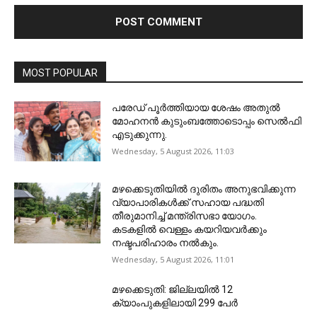
MOST POPULAR
പരേഡ് പൂര്‍ത്തിയായ ശേഷം അതുൽ
മോഹനൻ കുടുംബത്തോടൊപ്പം സെൽഫി
എടുക്കുന്നു.
Wednesday, 5 August 2026, 11:03
മഴക്കെടുതിയിൽ ദുരിതം അനുഭവിക്കുന്ന
വ്യാപാരികൾക്ക് സഹായ പദ്ധതി
തീരുമാനിച്ച് മന്ത്രിസഭാ യോഗം.
കടകളിൽ വെള്ളം കയറിയവർക്കും
നഷ്ടപരിഹാരം നൽകും.
Wednesday, 5 August 2026, 11:01
മഴക്കെടുതി: ജില്ലയിൽ 12
ക്യാംപുകളിലായി 299 പേർ