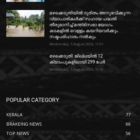
മഴക്കെടുതിയിൽ ദുരിതം അനുഭവിക്കുന്ന
വ്യാപാരികൾക്ക് സഹായ പദ്ധതി
തീരുമാനിച്ച് മന്ത്രിസഭാ യോഗം.
കടകളിൽ വെള്ളം കയറിയവർക്കും
നഷ്ടപരിഹാരം നൽകും.
Wednesday, 5 August 2026, 11:01
മഴക്കെടുതി: ജില്ലയിൽ 12
ക്യാംപുകളിലായി 299 പേർ
Wednesday, 5 August 2026, 10:41
POPULAR CATEGORY
KERALA
77
BRAKEING NEWS
66
TOP NEWS
56