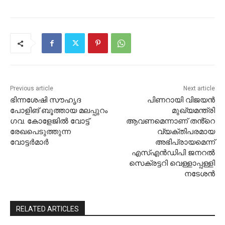
Previous article
Next article
ഭിന്നശേഷി സൗഹൃദ
പിണറായി വിജയൻ
പോളിങ് ബൂത്തായ മലപ്പുറം
മുഖ്യമന്ത്രി
ഗവ. കോളേജിൽ വോട്ട്
ആവണമെന്നാണ് തൻ്റെ
രേഖപെടുത്തുന്ന
വ്യക്തിപരമായ
വോട്ടർമാർ
അഭിപ്രായമെന്ന്
എസ്‌എൻഡിപി ജനറൽ
സെക്രട്ടറി വെള്ളാപ്പള്ളി
നടേശൻ
RELATED ARTICLES