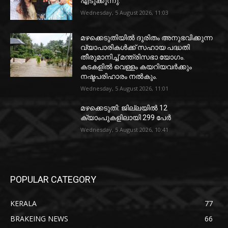
എടുക്കുന്നു.
Wednesday, 5 August 2026, 11:03
മഴക്കെടുതിയിൽ ദുരിതം അനുഭവിക്കുന്ന
വ്യാപാരികൾക്ക് സഹായ പദ്ധതി
തീരുമാനിച്ച് മന്ത്രിസഭാ യോഗം.
കടകളിൽ വെള്ളം കയറിയവർക്കും
നഷ്ടപരിഹാരം നൽകും.
Wednesday, 5 August 2026, 11:01
മഴക്കെടുതി: ജില്ലയിൽ 12
ക്യാംപുകളിലായി 299 പേർ
Wednesday, 5 August 2026, 10:41
POPULAR CATEGORY
KERALA
77
BRAKEING NEWS
66