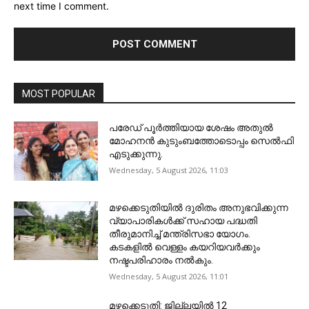
next time I comment.
MOST POPULAR
പരേഡ് പൂര്‍ത്തിയായ ശേഷം അതുൽ
മോഹനൻ കുടുംബത്തോടൊപ്പം സെൽഫി
എടുക്കുന്നു.
Wednesday, 5 August 2026, 11:03
മഴക്കെടുതിയിൽ ദുരിതം അനുഭവിക്കുന്ന
വ്യാപാരികൾക്ക് സഹായ പദ്ധതി
തീരുമാനിച്ച് മന്ത്രിസഭാ യോഗം.
കടകളിൽ വെള്ളം കയറിയവർക്കും
നഷ്ടപരിഹാരം നൽകും.
Wednesday, 5 August 2026, 11:01
മഴക്കെടുതി: ജില്ലയിൽ 12