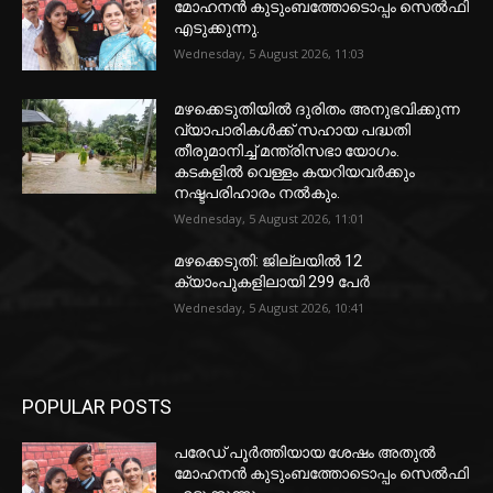
മോഹനൻ കുടുംബത്തോടൊപ്പം സെൽഫി
എടുക്കുന്നു.
Wednesday, 5 August 2026, 11:03
മഴക്കെടുതിയിൽ ദുരിതം അനുഭവിക്കുന്ന
വ്യാപാരികൾക്ക് സഹായ പദ്ധതി
തീരുമാനിച്ച് മന്ത്രിസഭാ യോഗം.
കടകളിൽ വെള്ളം കയറിയവർക്കും
നഷ്ടപരിഹാരം നൽകും.
Wednesday, 5 August 2026, 11:01
മഴക്കെടുതി: ജില്ലയിൽ 12
ക്യാംപുകളിലായി 299 പേർ
Wednesday, 5 August 2026, 10:41
POPULAR POSTS
പരേഡ് പൂര്‍ത്തിയായ ശേഷം അതുൽ
മോഹനൻ കുടുംബത്തോടൊപ്പം സെൽഫി