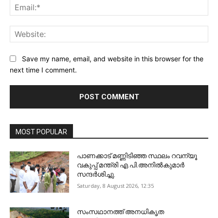
Ema
Web
Save my name, email, and website in this browser for the
next time I comment.
MOST POPULAR
പാണക്കാട് മണ്ണിടിഞ്ഞ സ്ഥലം റവന്യൂ
വകുപ്പ് മന്ത്രി എ.പി.അനിൽകുമാർ
സന്ദർശിച്ചു.
Saturday, 8 August 2026, 12:35
സംസഥാനത്ത് അനധികൃത