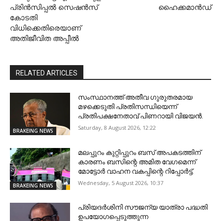
പ്രിൻസിപ്പൽ സെഷൻസ്
ഹൈക്കമാൻഡ്
കോടതി
വിധിക്കെതിരെയാണ്
അതിജീവിത അപ്പീൽ
RELATED ARTICLES
സംസ്ഥാനത്ത് അതീവ ഗുരുതരമായ
മഴക്കെടുതി പ്രതിസന്ധിയെന്ന്
പ്രതിപക്ഷനേതാവ് പിണറായി വിജയൻ.
Saturday, 8 August 2026, 12:22
BRAKEING NEWS
മലപ്പുറം കുറ്റിപ്പുറം ബസ് അപകടത്തിന്
കാരണം ബസിന്റെ അമിത വേഗമെന്ന്
മോട്ടോർ വാഹന വകപ്പിന്റെ റിപ്പോർട്ട്.
Wednesday, 5 August 2026, 10:37
BRAKEING NEWS
പ്രിയദർശിനി സൗജന്യ യാത്രാ പദ്ധതി
ഉപയോഗപ്പെടുത്തുന്ന