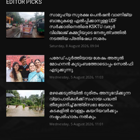
EDITOR PICKS
സാമൂഹ്യ സുരക്ഷ പെൻഷൻ വാണിജ്യ
ബാങ്കുകളെ ഏൽപ്പിക്കാനുള്ള UDF
സർക്കാരിനെതിരെ KSKTU വരൂർ
വില്ലേജ് കമ്മറ്റിയുടെ നേതൃത്വത്തിൽ
നടത്തിയ പ്രതിഷേധ സമരം
Saturday, 8 August 2026, 09:04
പരേഡ് പൂര്‍ത്തിയായ ശേഷം അതുൽ
മോഹനൻ കുടുംബത്തോടൊപ്പം സെൽഫി
എടുക്കുന്നു.
Wednesday, 5 August 2026, 11:03
മഴക്കെടുതിയിൽ ദുരിതം അനുഭവിക്കുന്ന
വ്യാപാരികൾക്ക് സഹായ പദ്ധതി
തീരുമാനിച്ച് മന്ത്രിസഭാ യോഗം.
കടകളിൽ വെള്ളം കയറിയവർക്കും
നഷ്ടപരിഹാരം നൽകും.
Wednesday, 5 August 2026, 11:01