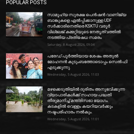
POPULAR POSTS
സാമൂഹ്യ സുരക്ഷ പെൻഷൻ വാണിജ്യ
ബാങ്കുകളെ ഏൽപ്പിക്കാനുള്ള UDF
സർക്കാരിനെതിരെ KSKTU വരൂർ
വില്ലേജ് കമ്മറ്റിയുടെ നേതൃത്വത്തിൽ
നടത്തിയ പ്രതിഷേധ സമരം
Saturday, 8 August 2026, 09:04
പരേഡ് പൂര്‍ത്തിയായ ശേഷം അതുൽ
മോഹനൻ കുടുംബത്തോടൊപ്പം സെൽഫി
എടുക്കുന്നു.
Wednesday, 5 August 2026, 11:03
മഴക്കെടുതിയിൽ ദുരിതം അനുഭവിക്കുന്ന
വ്യാപാരികൾക്ക് സഹായ പദ്ധതി
തീരുമാനിച്ച് മന്ത്രിസഭാ യോഗം.
കടകളിൽ വെള്ളം കയറിയവർക്കും
നഷ്ടപരിഹാരം നൽകും.
Wednesday, 5 August 2026, 11:01