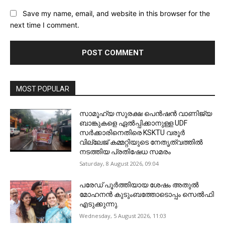
Save my name, email, and website in this browser for the
next time I comment.
MOST POPULAR
സാമൂഹ്യ സുരക്ഷ പെൻഷൻ വാണിജ്യ
ബാങ്കുകളെ ഏൽപ്പിക്കാനുള്ള UDF
സർക്കാരിനെതിരെ KSKTU വരൂർ
വില്ലേജ് കമ്മറ്റിയുടെ നേതൃത്വത്തിൽ
നടത്തിയ പ്രതിഷേധ സമരം
Saturday, 8 August 2026, 09:04
പരേഡ് പൂര്‍ത്തിയായ ശേഷം അതുൽ
മോഹനൻ കുടുംബത്തോടൊപ്പം സെൽഫി
എടുക്കുന്നു.
Wednesday, 5 August 2026, 11:03