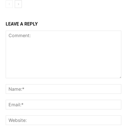
LEAVE A REPLY
Comment:
Na
Ema
Web