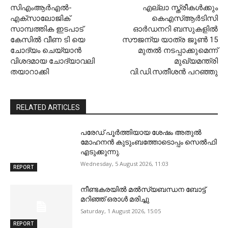
സിഎംആര്‍എല്‍-
എല്ലാ സ്ത്രീകള്‍ക്കും
എക്‌സാലോജിക്
കെഎസ്ആര്‍ടിസി
സാമ്പത്തിക ഇടപാട്
ഓര്‍ഡനറി ബസുകളില്‍
കേസില്‍ വീണ ടി യെ
സൗജന്യ യാത്ര ജൂണ്‍ 15
ചോദ്യം ചെയ്യാന്‍
മുതല്‍ നടപ്പാക്കുമെന്ന്
വിശദമായ ചോദ്യാവലി
മുഖ്യമന്ത്രി
തയാറാക്കി
വി.ഡി.സതീശന്‍ പറഞ്ഞു
RELATED ARTICLES
പരേഡ് പൂര്‍ത്തിയായ ശേഷം അതുൽ
മോഹനൻ കുടുംബത്തോടൊപ്പം സെൽഫി
എടുക്കുന്നു.
Wednesday, 5 August 2026, 11:03
REPORT
നീണ്ടകരയില്‍ മല്‍സ്യബന്ധന ബോട്ട്
മറിഞ്ഞ് ഒരാള്‍ മരിച്ചു
Saturday, 1 August 2026, 15:05
REPORT