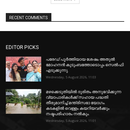
RECENT COMMENTS
EDITOR PICKS
പരേഡ് പൂര്‍ത്തിയായ ശേഷം അതുൽ
മോഹനൻ കുടുംബത്തോടൊപ്പം സെൽഫി
എടുക്കുന്നു.
Wednesday, 5 August 2026, 11:03
മഴക്കെടുതിയിൽ ദുരിതം അനുഭവിക്കുന്ന
വ്യാപാരികൾക്ക് സഹായ പദ്ധതി
തീരുമാനിച്ച് മന്ത്രിസഭാ യോഗം.
കടകളിൽ വെള്ളം കയറിയവർക്കും
നഷ്ടപരിഹാരം നൽകും.
Wednesday, 5 August 2026, 11:01