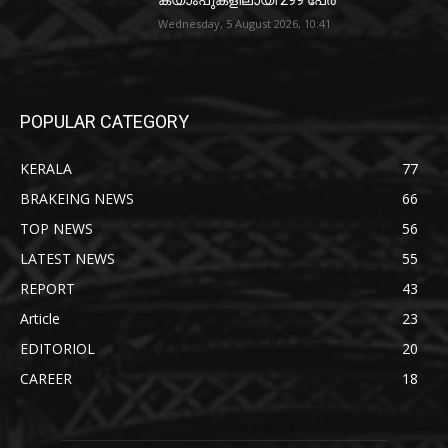
ക്യാംപുകളിലായി 299 പേർ
Wednesday, 5 August 2026, 10:41
POPULAR CATEGORY
KERALA
77
BRAKEING NEWS
66
TOP NEWS
56
LATEST NEWS
55
REPORT
43
Article
23
EDITORIOL
20
CAREER
18