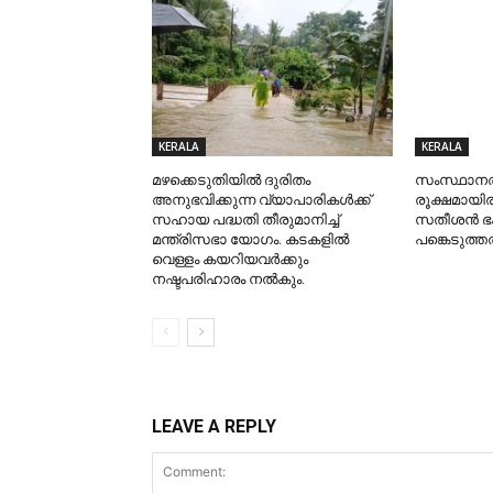
KERALA
KERALA
മഴക്കെടുതിയിൽ ദുരിതം
സംസ്ഥാനത്
അനുഭവിക്കുന്ന വ്യാപാരികൾക്ക്
രൂക്ഷമായിരി
സഹായ പദ്ധതി തീരുമാനിച്ച്
സതീശന്‍ ഭക
മന്ത്രിസഭാ യോഗം. കടകളിൽ
പങ്കെടുത്
വെള്ളം കയറിയവർക്കും
നഷ്ടപരിഹാരം നൽകും.
LEAVE A REPLY