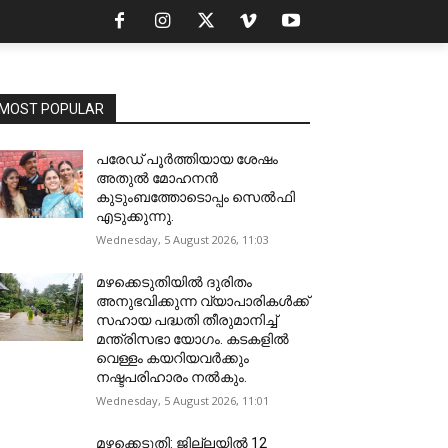
MOST POPULAR
പരേഡ് പൂര്‍ത്തിയായ ശേഷം
അതുൽ മോഹനൻ
കുടുംബത്തോടൊപ്പം സെൽഫി
എടുക്കുന്നു.
Wednesday, 5 August 2026, 11:03
മഴക്കെടുതിയിൽ ദുരിതം
അനുഭവിക്കുന്ന വ്യാപാരികൾക്ക്
സഹായ പദ്ധതി തീരുമാനിച്ച്
മന്ത്രിസഭാ യോഗം. കടകളിൽ
വെള്ളം കയറിയവർക്കും
നഷ്ടപരിഹാരം നൽകും.
Wednesday, 5 August 2026, 11:01
മഴക്കെടുതി: ജില്ലയിൽ 12