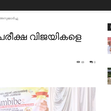
അനുമോദിച്ചു
രീക്ഷ വിജയികളെ
69
0