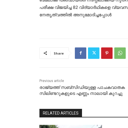
പരീക്ഷ വിജയിച്ച 82 വിദ്യാര്‍ഥികളെ വ്യവസാ
നേതൃത്വത്തിൽ അനുമോദിച്ചപ്പോൾ
Share
Previous article
രാജ്യത്ത് സബ്‌സിഡിയുള്ള പാചകവാതക
സിലിണ്ടറുകളുടെ എണ്ണം നാലായി കുറച്ചു
RELATED ARTICLES