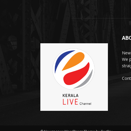
AB
News
We p
stra
Cont