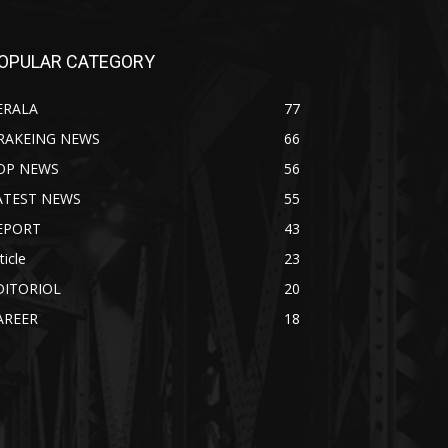
OPULAR CATEGORY
ERALA
77
RAKEING NEWS
66
OP NEWS
56
ATEST NEWS
55
EPORT
43
ticle
23
DITORIOL
20
AREER
18