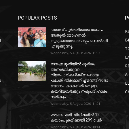
POPULAR POSTS
P
പരേഡ് പൂര്‍ത്തിയായ ശേഷം
K
അതുൽ മോഹനൻ
B
ി
കുടുംബത്തോടൊപ്പം സെൽഫി
എടുക്കുന്നു.
T
Wednesday, 5 August 2026, 11:03
L
മഴക്കെടുതിയിൽ ദുരിതം
R
അനുഭവിക്കുന്ന
Ar
വ്യാപാരികൾക്ക് സഹായ
ാ
പദ്ധതി തീരുമാനിച്ച് മന്ത്രിസഭാ
E
യോഗം. കടകളിൽ വെള്ളം
ം
കയറിയവർക്കും നഷ്ടപരിഹാരം
C
നൽകും.
Wednesday, 5 August 2026, 11:01
മഴക്കെടുതി: ജില്ലയിൽ 12
ക്യാംപുകളിലായി 299 പേർ
Wednesday, 5 August 2026, 10:41