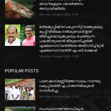
ക്വാറികളുടെ പ്രവര്‍ത്തനം
അനുവദിക്കില്ല.
Saturday, 8 August 2026, 12:30
മദ്യക്കുപ്പിക്ക് ഡെപ്പോസിറ്റ് വാങ്ങുകയും
കുപ്പി തിരികെ നല്‍കുമ്പോള്‍ ഇത്
തിരിച്ചുകൊടുക്കുകയും ചെയ്യുന്ന
പദ്ധതി തുടരാന്‍ തീരുമാനിച്ചതില്‍
എക്‌സൈസ് മന്ത്രിയെ അഭിനന്ദിച്ച് മുന്‍
എക്‌സൈസ് മന്ത്രി എം ബി രാജേഷ്.
Saturday, 8 August 2026, 12:28
POPULAR POSTS
പാണക്കാട് മണ്ണിടിഞ്ഞ സ്ഥലം റവന്യൂ
വകുപ്പ് മന്ത്രി എ.പി.അനിൽകുമാർ
സന്ദർശിച്ചു.
Saturday, 8 August 2026, 12:35
സംസഥാനത്ത് അനധികൃത