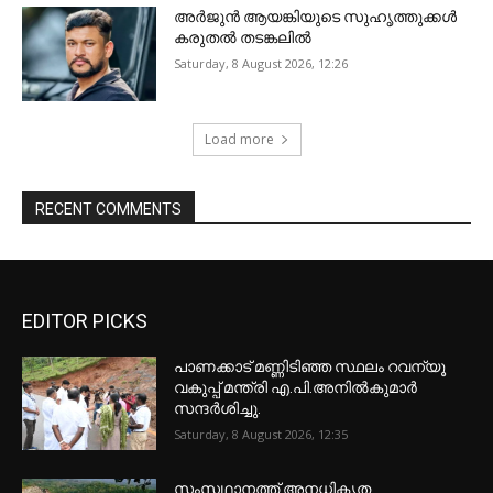
അ‍ർജുൻ ആയങ്കിയുടെ സുഹൃത്തുക്കൾ
കരുതൽ തടങ്കലിൽ
Saturday, 8 August 2026, 12:26
Load more
RECENT COMMENTS
EDITOR PICKS
പാണക്കാട് മണ്ണിടിഞ്ഞ സ്ഥലം റവന്യൂ
വകുപ്പ് മന്ത്രി എ.പി.അനിൽകുമാർ
സന്ദർശിച്ചു.
Saturday, 8 August 2026, 12:35
സംസഥാനത്ത് അനധികൃത