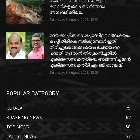
സംസഥാനത്ത് അനധികൃത
ക്വാറികളുടെ പ്രവര്‍ത്തനം
അനുവദിക്കില്ല.
Saturday, 8 August 2026, 12:30
മദ്യക്കുപ്പിക്ക് ഡെപ്പോസിറ്റ് വാങ്ങുകയും
കുപ്പി തിരികെ നല്‍കുമ്പോള്‍ ഇത്
തിരിച്ചുകൊടുക്കുകയും ചെയ്യുന്ന
പദ്ധതി തുടരാന്‍ തീരുമാനിച്ചതില്‍
എക്‌സൈസ് മന്ത്രിയെ അഭിനന്ദിച്ച് മുന്‍
എക്‌സൈസ് മന്ത്രി എം ബി രാജേഷ്.
Saturday, 8 August 2026, 12:28
POPULAR CATEGORY
KERALA
79
BRAKEING NEWS
67
TOP NEWS
58
LATEST NEWS
57