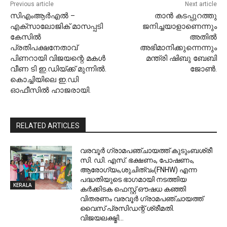
Previous article
Next article
സിഎംആര്‍എല്‍ –
താൻ കടപ്പുറത്തു
എക്‌സാലോജിക് മാസപ്പടി
ജനിച്ചയാളാണെന്നും
കേസില്‍
അതിൽ
പ്രതിപക്ഷനേതാവ്
അഭിമാനിക്കുന്നെന്നും
പിണറായി വിജയന്റെ മകള്‍
മന്ത്രി ഷിബു ബേബി
വീണ ടി ഇ.ഡിയ്ക്ക് മുന്നില്‍.
ജോൺ.
കൊച്ചിയിലെ ഇ.ഡി
ഓഫീസില്‍ ഹാജരായി.
RELATED ARTICLES
വരവൂർ ഗ്രാമപഞ്ചായത്ത് കുടുംബശ്രീ
സി. ഡി. എസ്. ഭക്ഷണം, പോഷണം,
ആരോഗ്യം,ശുചിത്വം(FNHW) എന്ന
പദ്ധതിയുടെ ഭാഗമായി നടത്തിയ
KERALA
കർക്കിടക ഫെസ്റ്റ് ഔഷധ കഞ്ഞി
വിതരണം വരവൂർ ഗ്രാമപഞ്ചായത്ത്
വൈസ് പ്രസിഡന്റ്‌ ശ്രീമതി.
വിജയലക്ഷ്മി...