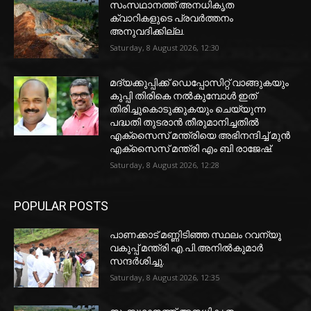
സംസഥാനത്ത് അനധികൃത
ക്വാറികളുടെ പ്രവര്‍ത്തനം
അനുവദിക്കില്ല.
Saturday, 8 August 2026, 12:30
മദ്യക്കുപ്പിക്ക് ഡെപ്പോസിറ്റ് വാങ്ങുകയും
കുപ്പി തിരികെ നല്‍കുമ്പോള്‍ ഇത്
തിരിച്ചുകൊടുക്കുകയും ചെയ്യുന്ന
പദ്ധതി തുടരാന്‍ തീരുമാനിച്ചതില്‍
എക്‌സൈസ് മന്ത്രിയെ അഭിനന്ദിച്ച് മുന്‍
എക്‌സൈസ് മന്ത്രി എം ബി രാജേഷ്.
Saturday, 8 August 2026, 12:28
POPULAR POSTS
പാണക്കാട് മണ്ണിടിഞ്ഞ സ്ഥലം റവന്യൂ
വകുപ്പ് മന്ത്രി എ.പി.അനിൽകുമാർ
സന്ദർശിച്ചു.
Saturday, 8 August 2026, 12:35