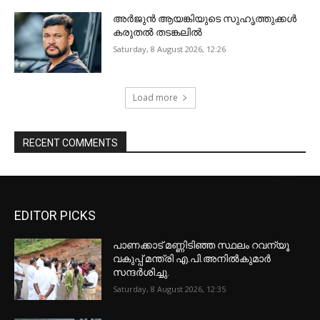
അ‍ർജുൻ ആയങ്കിയുടെ സുഹൃത്തുക്കൾ
കരുതൽ തടങ്കലിൽ
Saturday, 8 August 2026, 12:26
Load more
RECENT COMMENTS
EDITOR PICKS
പാണക്കാട് മണ്ണിടിഞ്ഞ സ്ഥലം റവന്യൂ
വകുപ്പ് മന്ത്രി എ.പി.അനിൽകുമാർ
സന്ദർശിച്ചു.
Saturday, 8 August 2026, 12:35