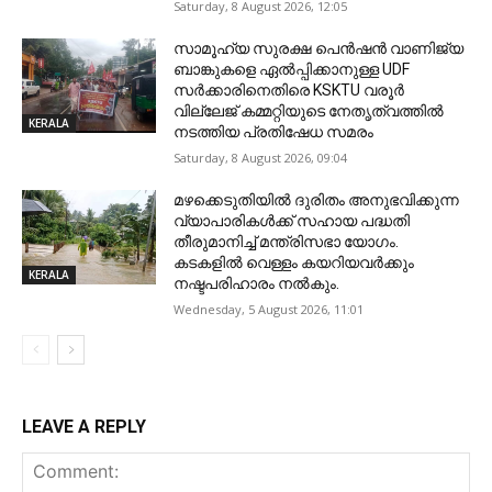
Saturday, 8 August 2026, 12:05
സാമൂഹ്യ സുരക്ഷ പെൻഷൻ വാണിജ്യ
ബാങ്കുകളെ ഏൽപ്പിക്കാനുള്ള UDF
സർക്കാരിനെതിരെ KSKTU വരൂർ
വില്ലേജ് കമ്മറ്റിയുടെ നേതൃത്വത്തിൽ
KERALA
നടത്തിയ പ്രതിഷേധ സമരം
Saturday, 8 August 2026, 09:04
മഴക്കെടുതിയിൽ ദുരിതം അനുഭവിക്കുന്ന
വ്യാപാരികൾക്ക് സഹായ പദ്ധതി
തീരുമാനിച്ച് മന്ത്രിസഭാ യോഗം.
കടകളിൽ വെള്ളം കയറിയവർക്കും
KERALA
നഷ്ടപരിഹാരം നൽകും.
Wednesday, 5 August 2026, 11:01
LEAVE A REPLY