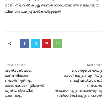
രാജി. നിലവിൽ കൃഷ്ണ ബൈര ഗൗഡയ്ക്കാണ് ബെംഗളൂരു
വികസന വകുപ്പ് നൽകിയിട്ടുള്ളത്
Previous article
Next article
യാത്രാക്ലേശം
പൊതുവേദിയിലും
പരിഹരിക്കാൻ
രോഗികളുടെ മുന്നിലും
ഷൊർണൂരിനും
വെച്ച്‌ അധ്യാപകര്‍
കോഴിക്കോടിനുമിടയിൽ
നിരന്തരം
പുതിയ ട്രെയിൻ
അപമാനിച്ചുവെന്നായിരുന്നു
വന്നേക്കും.
വിദ്യാര്‍ത്ഥികളുടെ പരാതി