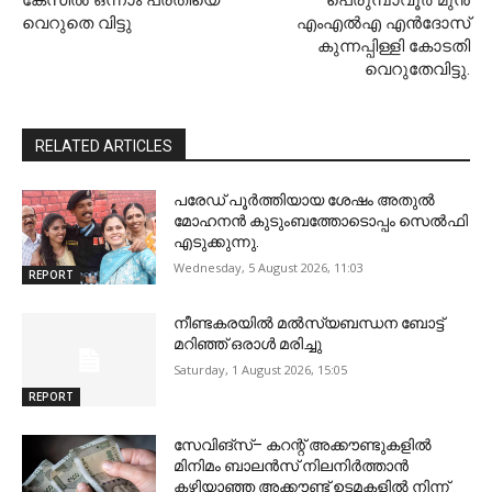
കേസിൽ ഒന്നാം പ്രതിയെ
പെരുമ്പാവൂര്‍ മുന്‍
വെറുതെ വിട്ടു
എംഎല്‍എ എന്‍ദോസ്
കുന്നപ്പിള്ളി കോടതി
വെറുതേവിട്ടു.
RELATED ARTICLES
പരേഡ് പൂര്‍ത്തിയായ ശേഷം അതുൽ
മോഹനൻ കുടുംബത്തോടൊപ്പം സെൽഫി
എടുക്കുന്നു.
Wednesday, 5 August 2026, 11:03
REPORT
നീണ്ടകരയില്‍ മല്‍സ്യബന്ധന ബോട്ട്
മറിഞ്ഞ് ഒരാള്‍ മരിച്ചു
Saturday, 1 August 2026, 15:05
REPORT
സേവിങ്സ്– കറന്റ് അക്കൗണ്ടുകളിൽ
മിനിമം ബാലൻസ് നിലനിർത്താൻ
കഴിയാഞ്ഞ അക്കൗണ്ട് ഉടമകളിൽ നിന്ന്