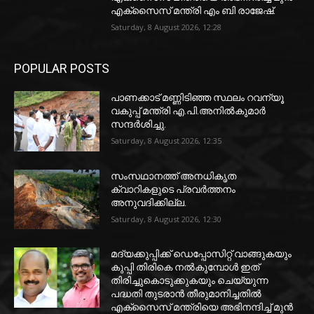
എക്‌സൈസ് മന്ത്രി എം ബി രാജേഷ്.
Saturday, 8 August 2026, 12:28
POPULAR POSTS
പാണക്കാട് മണ്ണിടിഞ്ഞ സ്ഥലം റവന്യൂ
വകുപ്പ് മന്ത്രി എ.പി.അനിൽകുമാർ
സന്ദർശിച്ചു.
Saturday, 8 August 2026, 12:35
സംസഥാനത്ത് അനധികൃത
ക്വാറികളുടെ പ്രവര്‍ത്തനം
അനുവദിക്കില്ല.
Saturday, 8 August 2026, 12:30
മദ്യക്കുപ്പിക്ക് ഡെപ്പോസിറ്റ് വാങ്ങുകയും
കുപ്പി തിരികെ നല്‍കുമ്പോള്‍ ഇത്
തിരിച്ചുകൊടുക്കുകയും ചെയ്യുന്ന
പദ്ധതി തുടരാന്‍ തീരുമാനിച്ചതില്‍
എക്‌സൈസ് മന്ത്രിയെ അഭിനന്ദിച്ച് മുന്‍