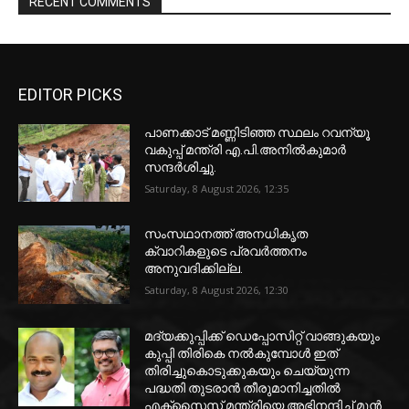
RECENT COMMENTS
EDITOR PICKS
പാണക്കാട് മണ്ണിടിഞ്ഞ സ്ഥലം റവന്യൂ
വകുപ്പ് മന്ത്രി എ.പി.അനിൽകുമാർ
സന്ദർശിച്ചു.
Saturday, 8 August 2026, 12:35
സംസഥാനത്ത് അനധികൃത
ക്വാറികളുടെ പ്രവര്‍ത്തനം
അനുവദിക്കില്ല.
Saturday, 8 August 2026, 12:30
മദ്യക്കുപ്പിക്ക് ഡെപ്പോസിറ്റ് വാങ്ങുകയും
കുപ്പി തിരികെ നല്‍കുമ്പോള്‍ ഇത്
തിരിച്ചുകൊടുക്കുകയും ചെയ്യുന്ന
പദ്ധതി തുടരാന്‍ തീരുമാനിച്ചതില്‍
എക്‌സൈസ് മന്ത്രിയെ അഭിനന്ദിച്ച് മുന്‍