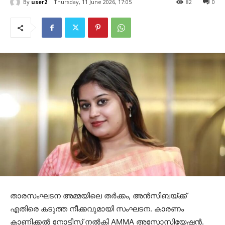
By
user2
Thursday, 11 June 2026, 17:05
82
0
താരസംഘടന അമ്മയിലെ തർക്കം, അൻസിബയ്ക്ക്
എതിരെ കടുത്ത നീക്കവുമായി സംഘടന. കാരണം
കാണിക്കൽ നോട്ടീസ് നൽകി AMMA അസോസിയേഷൻ.