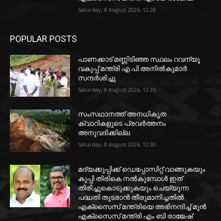
Saturday, 8 August 2026, 12:28
POPULAR POSTS
പാണക്കാട് മണ്ണിടിഞ്ഞ സ്ഥലം റവന്യൂ
വകുപ്പ് മന്ത്രി എ.പി.അനിൽകുമാർ
സന്ദർശിച്ചു.
Saturday, 8 August 2026, 12:35
സംസഥാനത്ത് അനധികൃത
ക്വാറികളുടെ പ്രവര്‍ത്തനം
അനുവദിക്കില്ല.
Saturday, 8 August 2026, 12:30
മദ്യക്കുപ്പിക്ക് ഡെപ്പോസിറ്റ് വാങ്ങുകയും
കുപ്പി തിരികെ നല്‍കുമ്പോള്‍ ഇത്
തിരിച്ചുകൊടുക്കുകയും ചെയ്യുന്ന
പദ്ധതി തുടരാന്‍ തീരുമാനിച്ചതില്‍
എക്‌സൈസ് മന്ത്രിയെ അഭിനന്ദിച്ച് മുന്‍
എക്‌സൈസ് മന്ത്രി എം ബി രാജേഷ്.