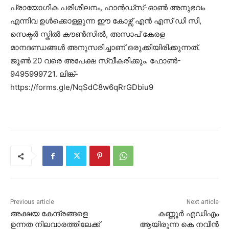
പ്രായോഗിക പരിശീലനം, ഹാൻഡ്സ്-ഓൺ അനുഭവം
എന്നിവ ഉൾക്കൊള്ളുന്ന ഈ കോഴ്സ് എൻ എസ് ഡി സി,
സെക്ടർ സ്കിൽ കൗൺസിൽ, അസാപ് കേരള
മാനദണ്ഡങ്ങൾ അനുസരിച്ചാണ് ഒരുക്കിയിരിക്കുന്നത്.
ജൂൺ 20 വരെ അപേക്ഷ സ്വീകരിക്കും. ഫോൺ-
9495999721. ലിങ്ക്-
https://forms.gle/NqSdC8w6qRrGDbiu9
Previous article
Next article
അക്ഷയ കേന്ദ്രങ്ങളെ
കണ്ണൂര്‍ എഡിഎം
ഉന്നത നിലവാരത്തിലേക്ക്
ആയിരുന്ന കെ നവീന്‍