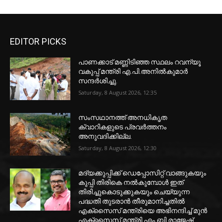
EDITOR PICKS
പാണക്കാട് മണ്ണിടിഞ്ഞ സ്ഥലം റവന്യൂ
വകുപ്പ് മന്ത്രി എ.പി.അനിൽകുമാർ
സന്ദർശിച്ചു.
Saturday, 8 August 2026, 12:35
സംസഥാനത്ത് അനധികൃത
ക്വാറികളുടെ പ്രവര്‍ത്തനം
അനുവദിക്കില്ല.
Saturday, 8 August 2026, 12:30
മദ്യക്കുപ്പിക്ക് ഡെപ്പോസിറ്റ് വാങ്ങുകയും
കുപ്പി തിരികെ നല്‍കുമ്പോള്‍ ഇത്
തിരിച്ചുകൊടുക്കുകയും ചെയ്യുന്ന
പദ്ധതി തുടരാന്‍ തീരുമാനിച്ചതില്‍
എക്‌സൈസ് മന്ത്രിയെ അഭിനന്ദിച്ച് മുന്‍
എക്‌സൈസ് മന്ത്രി എം ബി രാജേഷ്.