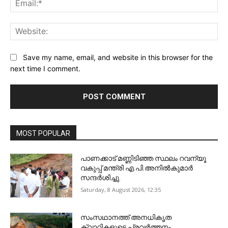
Web
Save my name, email, and website in this browser for the
next time I comment.
MOST POPULAR
പാണക്കാട് മണ്ണിടിഞ്ഞ സ്ഥലം റവന്യൂ
വകുപ്പ് മന്ത്രി എ.പി.അനിൽകുമാർ
സന്ദർശിച്ചു.
Saturday, 8 August 2026, 12:35
സംസഥാനത്ത് അനധികൃത
ക്വാറികളുടെ പ്രവര്‍ത്തനം