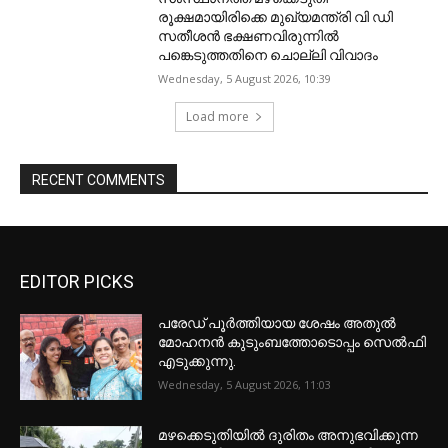
രൂക്ഷമായിരിക്കെ മുഖ്യമന്ത്രി വി ഡി
സതീശന്‍ ഭക്ഷണവിരുന്നില്‍
പങ്കെടുത്തതിനെ ചൊല്ലി വിവാദം
Wednesday, 5 August 2026, 10:39
Load more
RECENT COMMENTS
EDITOR PICKS
പരേഡ് പൂര്‍ത്തിയായ ശേഷം അതുൽ
മോഹനൻ കുടുംബത്തോടൊപ്പം സെൽഫി
എടുക്കുന്നു.
Wednesday, 5 August 2026, 11:03
മഴക്കെടുതിയിൽ ദുരിതം അനുഭവിക്കുന്ന