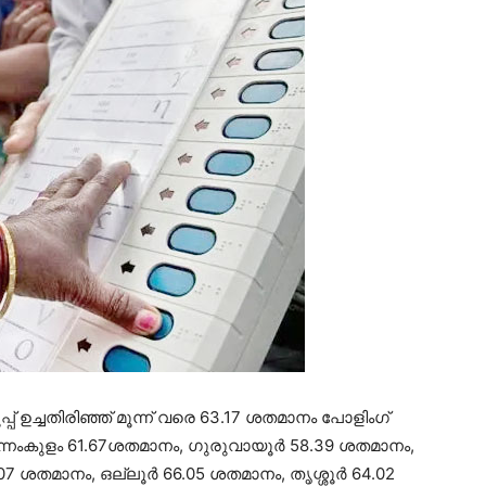
പ് ഉച്ചതിരിഞ്ഞ് മൂന്ന് വരെ 63.17 ശതമാനം പോളിംഗ്
ന്നംകുളം 61.67ശതമാനം, ഗുരുവായൂർ 58.39 ശതമാനം,
7 ശതമാനം, ഒല്ലൂർ 66.05 ശതമാനം, തൃശ്ശൂർ 64.02