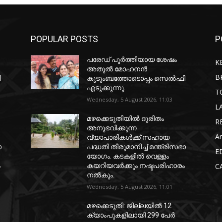
POPULAR POSTS
P
പരേഡ് പൂര്‍ത്തിയായ ശേഷം
K
അതുൽ മോഹനൻ
B
ി
കുടുംബത്തോടൊപ്പം സെൽഫി
എടുക്കുന്നു.
T
Wednesday, 5 August 2026, 11:03
L
മഴക്കെടുതിയിൽ ദുരിതം
R
അനുഭവിക്കുന്ന
Ar
വ്യാപാരികൾക്ക് സഹായ
ാ
പദ്ധതി തീരുമാനിച്ച് മന്ത്രിസഭാ
E
യോഗം. കടകളിൽ വെള്ളം
ം
കയറിയവർക്കും നഷ്ടപരിഹാരം
C
നൽകും.
Wednesday, 5 August 2026, 11:01
മഴക്കെടുതി: ജില്ലയിൽ 12
ക്യാംപുകളിലായി 299 പേർ