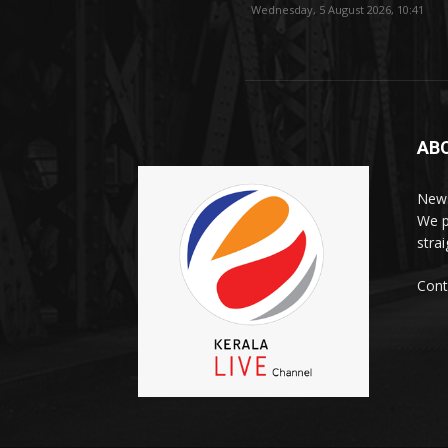
Wednesday, 5 August 2026, 10:41
AB
News
We p
stra
Cont