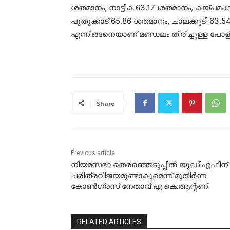
ശതമാനം, നാട്ടിക 63.17 ശതമാനം, കയ്പമംഗ
പുതുക്കാട് 65.86 ശതമാനം, ചാലക്കുടി 63
എന്നിങ്ങനെയാണ് മണ്ഡലം തിരിച്ചുള്ള പോളി
Share
Previous article
നിയമസഭാ തെരഞ്ഞെടുപ്പിൽ യുഡിഎഫിന്
ചരിത്രവിജയമുണ്ടാകുമെന്ന് മുതിർന്ന
കോൺഗ്രസ് നേതാവ് എ.കെ.ആന്റണി
RELATED ARTICLES