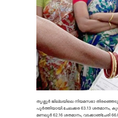
തൃശ്ശൂര്‍ ജില്ലയിലെ നിയമസഭാ തിരഞ്ഞെടുപ്
പൂർത്തിയായി.ചേലക്കര 63.13 ശതമാനം, കു
മണലൂർ 62.16 ശതമാനം, വടക്കാഞ്ചേരി 66.0