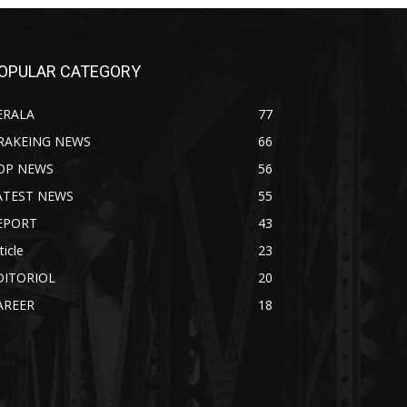
OPULAR CATEGORY
ERALA
77
RAKEING NEWS
66
OP NEWS
56
ATEST NEWS
55
EPORT
43
ticle
23
DITORIOL
20
AREER
18