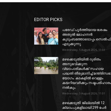
EDITOR PICKS
പരേഡ് പൂര്‍ത്തിയായ ശേഷം
അതുൽ മോഹനൻ
കുടുംബത്തോടൊപ്പം സെൽഫ
എടുക്കുന്നു.
Wednesday, 5 August 2026, 11:03
മഴക്കെടുതിയിൽ ദുരിതം
അനുഭവിക്കുന്ന
വ്യാപാരികൾക്ക് സഹായ
പദ്ധതി തീരുമാനിച്ച് മന്ത്രിസഭ
യോഗം. കടകളിൽ വെള്ളം
കയറിയവർക്കും നഷ്ടപരിഹാര
നൽകും.
Wednesday, 5 August 2026, 11:01
മഴക്കെടുതി: ജില്ലയിൽ 12
ക്യാംപുകളിലായി 299 പേർ