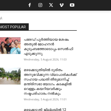
ി.
MOST POPULAR
പരേഡ് പൂര്‍ത്തിയായ ശേഷം
അതുൽ മോഹനൻ
കുടുംബത്തോടൊപ്പം സെൽഫി
എടുക്കുന്നു.
Wednesday, 5 August 2026, 11:03
മഴക്കെടുതിയിൽ ദുരിതം
അനുഭവിക്കുന്ന വ്യാപാരികൾക്ക്
സഹായ പദ്ധതി തീരുമാനിച്ച്
മന്ത്രിസഭാ യോഗം. കടകളിൽ
വെള്ളം കയറിയവർക്കും
നഷ്ടപരിഹാരം നൽകും.
Wednesday, 5 August 2026, 11:01
മഴക്കെടുതി: ജില്ലയിൽ 12