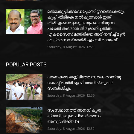
മദ്യക്കുപ്പിക്ക് ഡെപ്പോസിറ്റ് വാങ്ങുകയും
കുപ്പി തിരികെ നല്‍കുമ്പോള്‍ ഇത്
തിരിച്ചുകൊടുക്കുകയും ചെയ്യുന്ന
പദ്ധതി തുടരാന്‍ തീരുമാനിച്ചതില്‍
എക്‌സൈസ് മന്ത്രിയെ അഭിനന്ദിച്ച് മുന്‍
എക്‌സൈസ് മന്ത്രി എം ബി രാജേഷ്.
Saturday, 8 August 2026, 12:28
POPULAR POSTS
പാണക്കാട് മണ്ണിടിഞ്ഞ സ്ഥലം റവന്യൂ
വകുപ്പ് മന്ത്രി എ.പി.അനിൽകുമാർ
സന്ദർശിച്ചു.
Saturday, 8 August 2026, 12:35
സംസഥാനത്ത് അനധികൃത
ക്വാറികളുടെ പ്രവര്‍ത്തനം
അനുവദിക്കില്ല.
Saturday, 8 August 2026, 12:30