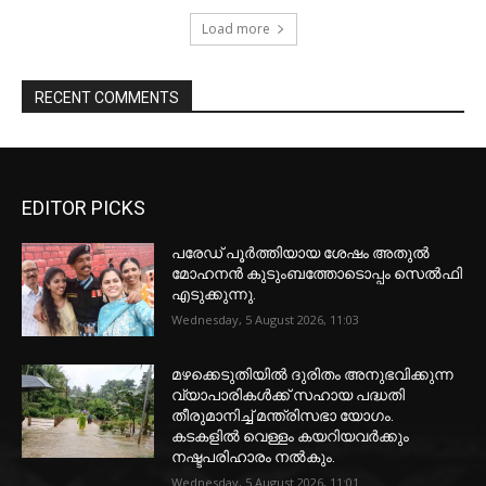
Load more
RECENT COMMENTS
EDITOR PICKS
പരേഡ് പൂര്‍ത്തിയായ ശേഷം അതുൽ
മോഹനൻ കുടുംബത്തോടൊപ്പം സെൽഫി
എടുക്കുന്നു.
Wednesday, 5 August 2026, 11:03
മഴക്കെടുതിയിൽ ദുരിതം അനുഭവിക്കുന്ന
വ്യാപാരികൾക്ക് സഹായ പദ്ധതി
തീരുമാനിച്ച് മന്ത്രിസഭാ യോഗം.
കടകളിൽ വെള്ളം കയറിയവർക്കും
നഷ്ടപരിഹാരം നൽകും.
Wednesday, 5 August 2026, 11:01