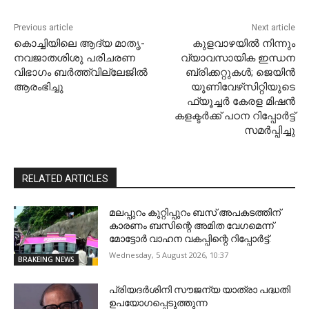
Previous article
Next article
കൊച്ചിയിലെ ആദ്യ മാതൃ-
കുളവാഴയില്‍ നിന്നും
നവജാതശിശു പരിചരണ
വ്യാവസായിക ഇന്ധന
വിഭാഗം ബർത്ത്‌വില്ലേജിൽ
ബ്രിക്കറ്റുകൾ; ജെയിന്‍
ആരംഭിച്ചു
യൂണിവേഴ്‌സിറ്റിയുടെ
ഫ്യൂച്ചര്‍ കേരള മിഷന്‍
കളക്ടര്‍ക്ക് പഠന റിപ്പോര്‍ട്ട്
സമര്‍പ്പിച്ചു
RELATED ARTICLES
മലപ്പുറം കുറ്റിപ്പുറം ബസ് അപകടത്തിന്
കാരണം ബസിന്റെ അമിത വേഗമെന്ന്
മോട്ടോർ വാഹന വകപ്പിന്റെ റിപ്പോർട്ട്.
Wednesday, 5 August 2026, 10:37
BRAKEING NEWS
പ്രിയദർശിനി സൗജന്യ യാത്രാ പദ്ധതി
ഉപയോഗപ്പെടുത്തുന്ന