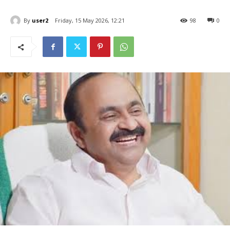
By
user2
Friday, 15 May 2026, 12:21
98
0