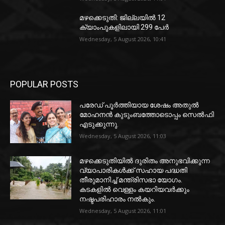
മഴക്കെടുതി: ജില്ലയിൽ 12
ക്യാംപുകളിലായി 299 പേർ
Wednesday, 5 August 2026, 10:41
POPULAR POSTS
പരേഡ് പൂര്‍ത്തിയായ ശേഷം അതുൽ
മോഹനൻ കുടുംബത്തോടൊപ്പം സെൽഫി
എടുക്കുന്നു.
Wednesday, 5 August 2026, 11:03
മഴക്കെടുതിയിൽ ദുരിതം അനുഭവിക്കുന്ന
വ്യാപാരികൾക്ക് സഹായ പദ്ധതി
തീരുമാനിച്ച് മന്ത്രിസഭാ യോഗം.
കടകളിൽ വെള്ളം കയറിയവർക്കും
നഷ്ടപരിഹാരം നൽകും.
Wednesday, 5 August 2026, 11:01