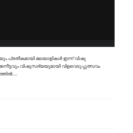
െയും പ്രതീകമായി മലയാളികൾ ഇന്ന് വിഷു
നീട്ടവും വിഷുസദ്യയുമായി വിളവെടുപ്പുത്സവം
ചത്തിൽ….