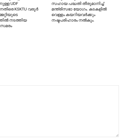
നുള്ള UDF
സഹായ പദ്ധതി തീരുമാനിച്ച്
െതിരെ KSKTU വരൂർ
മന്ത്രിസഭാ യോഗം. കടകളിൽ
്മറ്റിയുടെ
വെള്ളം കയറിയവർക്കും
തിൽ നടത്തിയ
നഷ്ടപരിഹാരം നൽകും.
 സമരം