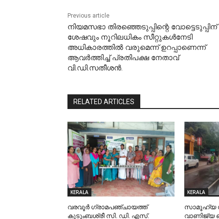
Previous article
നിയമസഭാ തിരഞ്ഞെടുപ്പിന്റെ വോട്ടെടുപ്പിന്
ശേഷവും നൂറിലധികം സീറ്റുകൾനേടി
അധികാരത്തിൽ വരുമെന്ന് ഉറപ്പാണെന്ന്
ആവർത്തിച്ച് പ്രതിപക്ഷ നേതാവ്
വി.ഡി.സതീശൻ.
RELATED ARTICLES
KERALA
KERALA
വരവൂർ ഗ്രാമപഞ്ചായത്ത്
സാമൂഹ്യ
കുടുംബശ്രീ സി. ഡി. എസ്.
വാണിജ്യ 