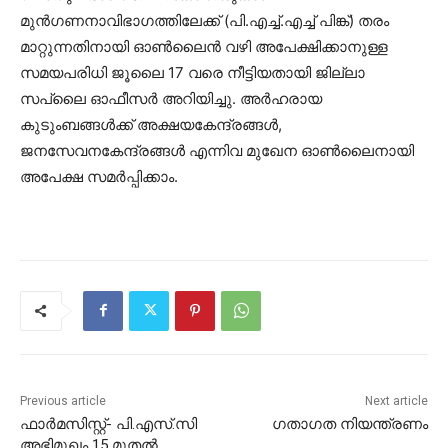
മുൻഗണനാവിഭാഗത്തിലേക്ക് (പി.എച്ച്.എച്ച് പിങ്ക്) തരം
മാറ്റുന്നതിനായി ഓൺലൈൻ വഴി അപേക്ഷിക്കാനുള്ള
സമയപരിധി ജൂലൈ 17 വരെ നീട്ടിയതായി ജില്ലാ
സപ്ലൈ ഓഫീസർ അറിയിച്ചു. അർഹരായ
കുടുംബങ്ങൾക്ക് അക്ഷയകേന്ദ്രങ്ങൾ,
ജനസേവനകേന്ദ്രങ്ങൾ എന്നിവ മുഖേന ഓൺലൈനായി
അപേക്ഷ സമർപ്പിക്കാം.
Previous article
Next article
ഫാർമസിസ്റ്റ്- പി.എസ്.സി
ഗതാഗത നിയന്ത്രണം
അഭിമുഖം 15 മുതൽ