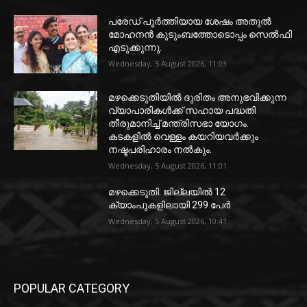
പരേഡ് പൂര്‍ത്തിയായ ശേഷം അതുൽ
മോഹനൻ കുടുംബത്തോടൊപ്പം സെൽഫി
എടുക്കുന്നു.
Wednesday, 5 August 2026, 11:03
മഴക്കെടുതിയിൽ ദുരിതം അനുഭവിക്കുന്ന
വ്യാപാരികൾക്ക് സഹായ പദ്ധതി
തീരുമാനിച്ച് മന്ത്രിസഭാ യോഗം.
കടകളിൽ വെള്ളം കയറിയവർക്കും
നഷ്ടപരിഹാരം നൽകും.
Wednesday, 5 August 2026, 11:01
മഴക്കെടുതി: ജില്ലയിൽ 12
ക്യാംപുകളിലായി 299 പേർ
Wednesday, 5 August 2026, 10:41
POPULAR CATEGORY