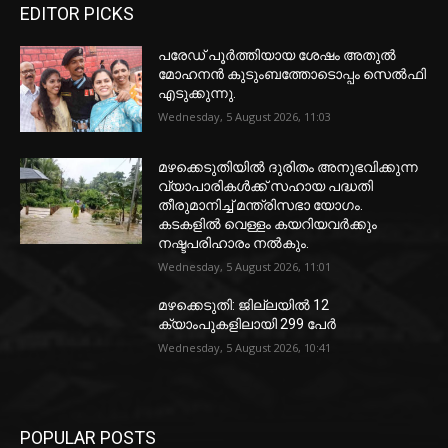
EDITOR PICKS
പരേഡ് പൂര്‍ത്തിയായ ശേഷം അതുൽ
മോഹനൻ കുടുംബത്തോടൊപ്പം സെൽഫി
എടുക്കുന്നു.
Wednesday, 5 August 2026, 11:03
മഴക്കെടുതിയിൽ ദുരിതം അനുഭവിക്കുന്ന
വ്യാപാരികൾക്ക് സഹായ പദ്ധതി
തീരുമാനിച്ച് മന്ത്രിസഭാ യോഗം.
കടകളിൽ വെള്ളം കയറിയവർക്കും
നഷ്ടപരിഹാരം നൽകും.
Wednesday, 5 August 2026, 11:01
മഴക്കെടുതി: ജില്ലയിൽ 12
ക്യാംപുകളിലായി 299 പേർ
Wednesday, 5 August 2026, 10:41
POPULAR POSTS