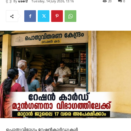
By
user2
Tuesday, 14 July 2026, 13:16
20
0
പൊതുവിഭാഗം റേഷൻകാർഡുകൾ