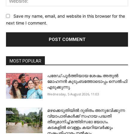
Save my name, email, and website in this browser for the
next time I comment.
MOST POPULAR
പരേഡ് പൂര്‍ത്തിയായ ശേഷം അതുൽ
മോഹനൻ കുടുംബത്തോടൊപ്പം സെൽഫി
എടുക്കുന്നു.
Wednesday, 5 August 2026, 11:03
മഴക്കെടുതിയിൽ ദുരിതം അനുഭവിക്കുന്ന
വ്യാപാരികൾക്ക് സഹായ പദ്ധതി
തീരുമാനിച്ച് മന്ത്രിസഭാ യോഗം.
കടകളിൽ വെള്ളം കയറിയവർക്കും
നഷ്ടപരിഹാരം നൽകും.